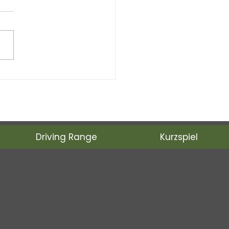
es mit Senioren –
son-End-Turnier vom
Oktober 2025
Driving Range
Kurzspiel