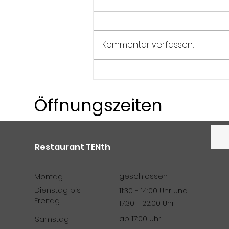
Kommentar verfassen...
Seniorenreise 2026 -
perfekte Tage im Elsass
Öffnungszeiten
Restaurant TENth
geschlossen
Montag
Dienstag bis
11:30 - 14:00 Uhr und
Freitag
17:30 - 22:00 Uhr
ab 17:00 Uhr
Samstag