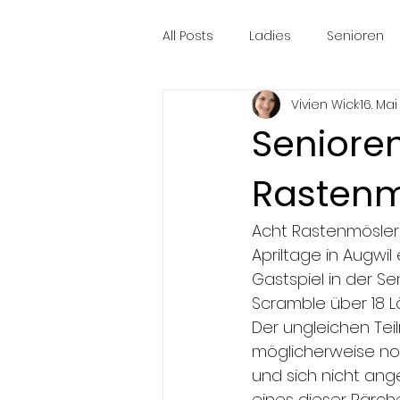
All Posts
Ladies
Senioren
Vivien Wick
16. Ma
Seniore
Rastenmo
Acht Rastenmösler
Apriltage in Augwil
Gastspiel in der Se
Scramble über 18 L
Der ungleichen Te
möglicherweise noc
und sich nicht an
eines dieser Pärch