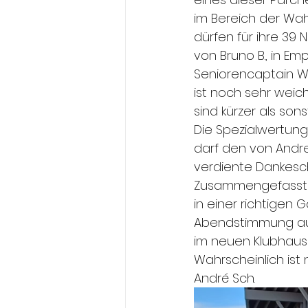
im Bereich der Wahr
dürfen für ihre 3
von Bruno B., in E
Seniorencaptain Wal
ist noch sehr weic
sind kürzer als son
Die Spezialwertung 
darf den von Andr
verdiente Dankesch
Zusammengefasst:
in einer richtigen
Abendstimmung auf 
im neuen Klubhaus
Wahrscheinlich ist
André Sch.