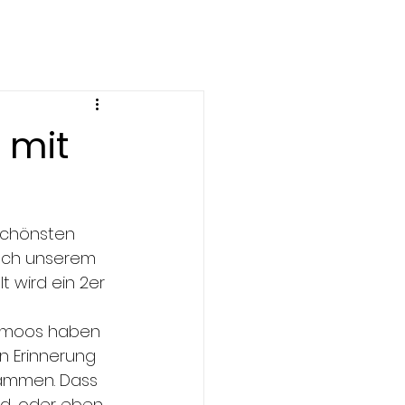
 mit
schönsten 
nach unserem 
t wird ein 2er 
nmoos haben 
n Erinnerung 
sammen. Dass 
nd, oder eben 