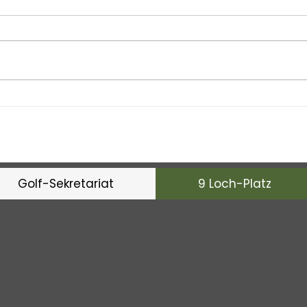
Senioren
Ladi
Freundschaftsturniere mit
Sea
GC Lipperswil vom
14. 
28.5.2026
Golf-Sekretariat
9 Loch-Platz