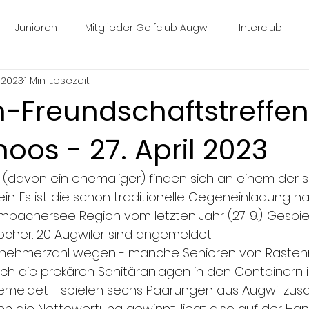
Junioren
Mitglieder Golfclub Augwil
Interclub
i 2023
1 Min. Lesezeit
n-Freundschaftstreffen
os - 27. April 2023
 (davon ein ehemaliger) finden sich an einem der 
 ein. Es ist die schon traditionelle Gegeneinladung 
mpachersee Region vom letzten Jahr (27. 9.). Gespiel
öcher. 20 Augwiler sind angemeldet.
ilnehmerzahl wegen - manche Senioren von Raste
h die prekären Sanitäranlagen in den Containern i
gemeldet - spielen sechs Paarungen aus Augwil zu
en die Nettowertung gewinnt, liegt also auf der Ha