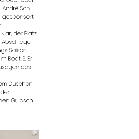
 André Sch. 
, gesponsert 
r 
lar, der Platz 
e Abschläge 
ngs Saison….
m Beat S. Er 
zusagen das 
dem Duschen 
 der 
inen Gulasch 