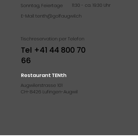
11:30 - ca. 19:30 Uhr
Sonntag, Feiertage
E-Mail:
tenth@golfaugwil.ch
Tischreservation per Telefon
Tel
+41 44 800 70
66
Restaurant TENth
Augwilerstrasse 101
CH-8426 Lufingen-Augwil