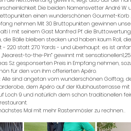
scheinlichkeit. Die beiden Namensvetter André W. u.
9 Nettopunkten einen wunderschönen Gourmet-Korb 
mpfang nehmen. Mit 30 Bruttopunkten gewinnen unse
ti I. mit seinem Gast Manfred Pf. die Bruttowertung. K
h, die Bälle bleiben stecken und haben kaum Roll, di
st - 220 statt 270 Yards - und überhaupt: es ist anfa
„Nearest-to-the-Pin“ gewinnt mit sensationellen1,25 
eas Sz. gesponserten Preis in Empfang nehmen, so
ön für den von ihm offerierten Apéro. 
 Alle sind angetan vom wunderschönen Golftag, 
 Garderobe, dem Apéro auf der Klubhausterrasse mit
Loch 9 und natürlich dem schon traditionellen fe
restaurant.
 nächstes Mal mit mehr Rastenmösler zu rechnen… 