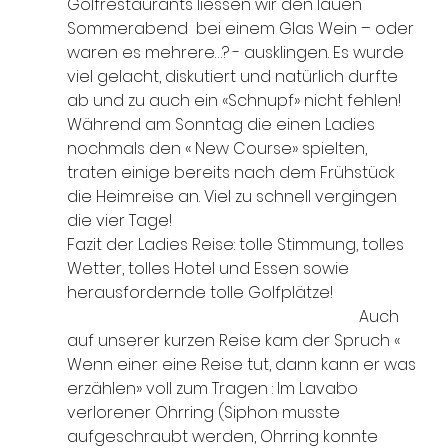
Golfrestaurants liessen wir den lauen 
Sommerabend  bei einem Glas Wein – oder 
waren es mehrere…? - ausklingen. Es wurde 
viel gelacht, diskutiert und natürlich durfte 
ab und zu auch ein «Schnupf» nicht fehlen!
Während am Sonntag die einen Ladies 
nochmals den « New Course» spielten, 
traten einige bereits nach dem Frühstück 
die Heimreise an. Viel zu schnell vergingen 
die vier Tage!
Fazit der Ladies Reise: tolle Stimmung, tolles 
Wetter, tolles Hotel und Essen sowie 
herausfordernde tolle Golfplätze!		
					                       Auch 
auf unserer kurzen Reise kam der Spruch « 
Wenn einer eine Reise tut, dann kann er was 
erzählen» voll zum Tragen : Im Lavabo 
verlorener Ohrring (Siphon musste 
aufgeschraubt werden, Ohrring konnte 