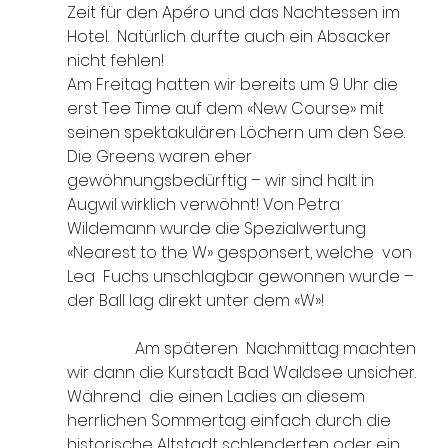
Zeit für den Apéro und das Nachtessen im 
Hotel.  Natürlich durfte auch ein Absacker 
nicht fehlen!
Am Freitag hatten wir bereits um 9 Uhr die 
erst Tee Time auf dem «New Course» mit 
seinen spektakulären Löchern um den See. 
Die Greens waren eher 
gewöhnungsbedürftig – wir sind halt in 
Augwil wirklich verwöhnt! Von Petra 
Wildemann wurde die Spezialwertung 
«Nearest to the W» gesponsert, welche  von 
Lea  Fuchs unschlagbar gewonnen wurde – 
der Ball lag direkt unter dem «W»!                        
                 Am späteren  Nachmittag machten 
wir dann die Kurstadt Bad Waldsee unsicher. 
Während  die einen Ladies an diesem 
herrlichen Sommertag einfach durch die 
historische Altstadt schlenderten oder ein 