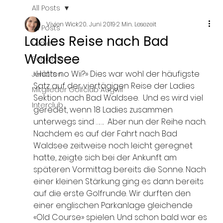
All Posts
Vivien Wick
20. Juni 2019
2 Min. Lesezeit
All Posts
Ladies Reise nach Bad
Ladies
Waldsee
Senioren
«Hätts no Wii?» Dies war wohl der häufigste 
Junioren
Satz auf der viertägigen Reise der Ladies 
Mitglieder Golfclub Augwil
Sektion nach Bad Waldsee.  Und es wird viel 
Interclub
geredet, wenn 18 Ladies zusammen 
unterwegs sind …….  Aber nun der Reihe nach.
Nachdem es auf der Fahrt nach Bad 
Waldsee zeitweise noch leicht geregnet 
hatte, zeigte sich bei der Ankunft am 
späteren Vormittag bereits die Sonne. Nach 
einer kleinen Stärkung ging es dann bereits 
auf die erste Golfrunde. Wir durften den 
einer englischen Parkanlage gleichende 
«Old Course» spielen. Und schon bald war es 