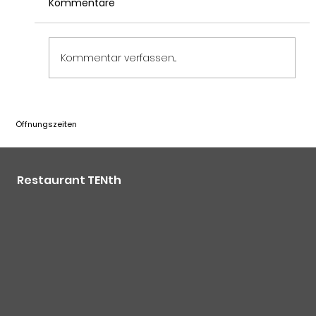
Kommentare
Kommentar verfassen...
Freundschaftsturnier mit Winterberg,
Öffnungszeiten
12. Mai 2026
Restaurant TENth