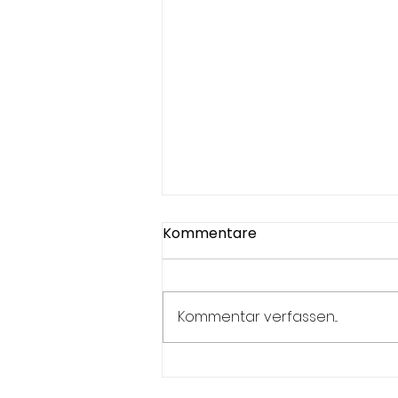
Kommentare
Kommentar verfassen...
Seniorenreise 2026 -
perfekte Tage im Elsass