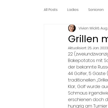
All Posts
Ladies
Senioren
Vivien Wick
6. Aug
Grillen 
Aktualisiert:
25. Jan. 2023
22 (zweiundzwanzig)
Bakepotatos mit Sa
der bekannte Russ
44 Golfer, 5 Gäste 
traditionellen „Grill
Klar, Golf wurde au
Schmaus irgendwie 
erschienen doch d
hungrig am Turnier