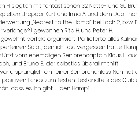
n H. siegten mit fantastischen 32 Netto- und 30 Bru
pielten Ehepaar Kurt und Irma A. und dem Duo Tho
rwertung „Nearest to the Hampi“ bei Loch 2, bzw. 11
Driverlänge?) gewannen Rita H. und Peter H.
gewohnt perfekt organisiert: Pal lieferte alles Kulina
uperfeinen Salat, den ich fast vergessen hätte. Ham
stützt vom ehemaligen Seniorencaptain Klaus L., auc
, und Bruno B., der selbstlos überall mithilft.
 war ursprünglich ein reiner Seniorenanlass. Nun hat e
 positiven Echos zum festen Bestandteils des Club
ön, dass es ihn gibt……….den Hampi.