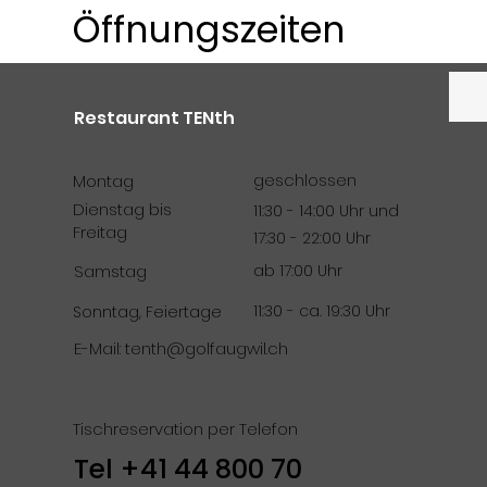
Öffnungszeiten
Restaurant TENth
geschlossen
Montag
Dienstag bis
11:30 - 14:00 Uhr und
Freitag
17:30 - 22:00 Uhr
ab 17:00 Uhr
Samstag
11:30 - ca. 19:30 Uhr
Sonntag, Feiertage
E-Mail:
tenth@golfaugwil.ch
Tischreservation per Telefon
Tel
+41 44 800 70