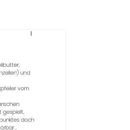
ibutter, 
eller!) und 
kpfeiler vom 
arischen 
gespielt, 
punktes doch 
rbar…. 