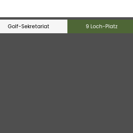
GC Lipperswil vom
14. 
28.5.2026
Golf-Sekretariat
9 Loch-Platz