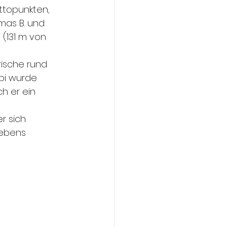
ttopunkten, 
mas B. und 
 (131 m von 
rische rund 
pi wurde 
h er ein 
r sich 
lebens 