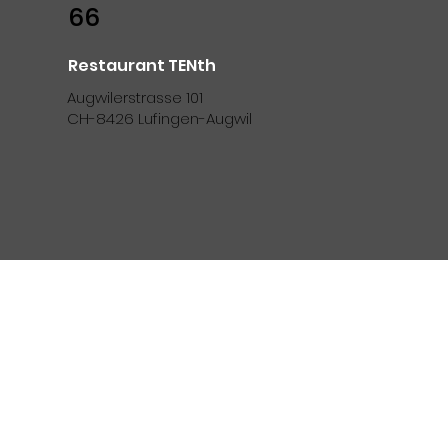
66
Restaurant TENth
Augwilerstrasse 101
CH-8426 Lufingen-Augwil